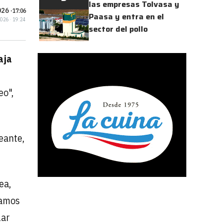
las empresas Tolvasa y
26 ·
17:06
Paasa y entra en el
2026 · 19:24
sector del pollo
aja
eo",
eante,
ea,
jamos
lar