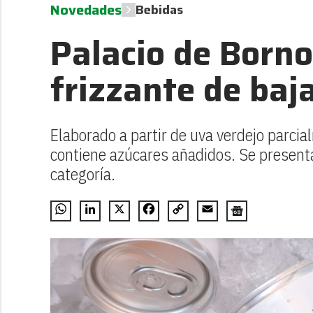
Novedades
Bebidas
Palacio de Borno
frizzante de baj
Elaborado a partir de uva verdejo parci
contiene azúcares añadidos. Se present
categoría.
WhatsApp
LinkedIn
X
Facebook
Copy
Email
Link