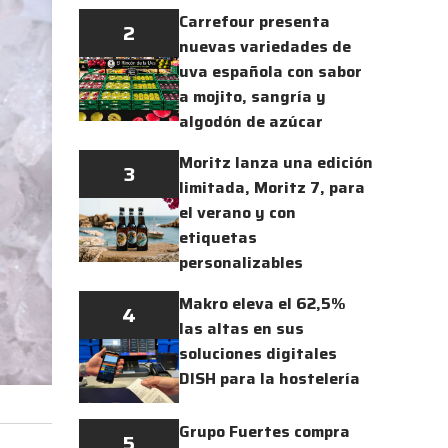
Carrefour presenta
2
nuevas variedades de
uva española con sabor
a mojito, sangría y
algodón de azúcar
Moritz lanza una edición
3
limitada, Moritz 7, para
el verano y con
etiquetas
personalizables
Makro eleva el 62,5%
4
las altas en sus
soluciones digitales
DISH para la hostelería
Grupo Fuertes compra
5