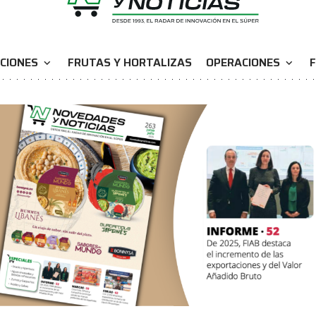
CIONES
FRUTAS Y HORTALIZAS
OPERACIONES
F
expand_more
expand_more