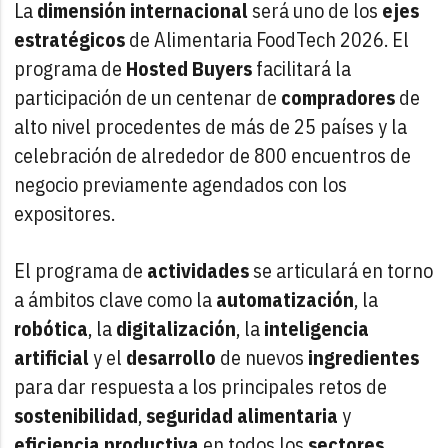
La
dimensión internacional
será uno de los
ejes
estratégicos
de Alimentaria FoodTech 2026. El
programa de
Hosted
Buyers
facilitará la
participación de un centenar de
compradores
de
alto nivel procedentes de más de 25 países y la
celebración de alrededor de 800 encuentros de
negocio previamente agendados con los
expositores.
El programa de
actividades
se articulará en torno
a ámbitos clave como la
automatización
, la
robótica
, la
digitalización
, la
inteligencia
artificial
y el
desarrollo
de nuevos
ingredientes
para dar respuesta a los principales retos de
sostenibilidad
,
seguridad
alimentaria
y
eficiencia
productiva
en todos los
sectores