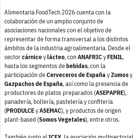
Alimentaria FoodTech 2026 cuenta con la
colaboración de un amplio conjunto de
asociaciones nacionales con el objetivo de
representar de forma transversal a los distintos
ámbitos de la industria agroalimentaria. Desde el
sector
cárnico
y
lácteo
, con
ANAFRIC
y
FENIL
,
hasta los segmentos de
bebidas
, con la
participación de
Cerveceros
de
España
y
Zumos
y
Gazpachos
de
España
, así como la presencia de
productores de platos preparados (
ASEPAPRE
),
panadería, bollería, pastelería y confitería
(
PRODULCE
y
ASEMAC
), y productos de origen
plant-based (
Somos
Vegetales
), entre otros.
También junto al
ICEX
, la asociación multisectorial