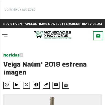
Domingo 09 ago 2026
REVISTA EN PAPEL
ÚLTIMAS NEWSLETTERS
REMITIDAS
VÍDEOS
B
Noticias
Veiga Naúm’ 2018 estrena
imagen
WhatsApp
LinkedIn
X
Facebook
Copy
Email
Link