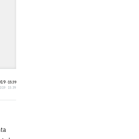
19 ·
15:39
2019 · 15:39
nta