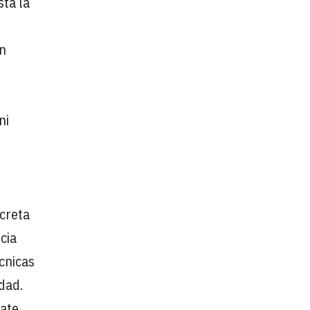
sta la
ón
ni
ecreta
cia
cnicas
dad.
late