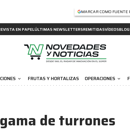
MARCAR COMO FUENTE 
REVISTA EN PAPEL
ÚLTIMAS NEWSLETTERS
REMITIDAS
VÍDEOS
BLOG
CIONES
FRUTAS Y HORTALIZAS
OPERACIONES
F
expand_more
expand_more
 gama de turrones