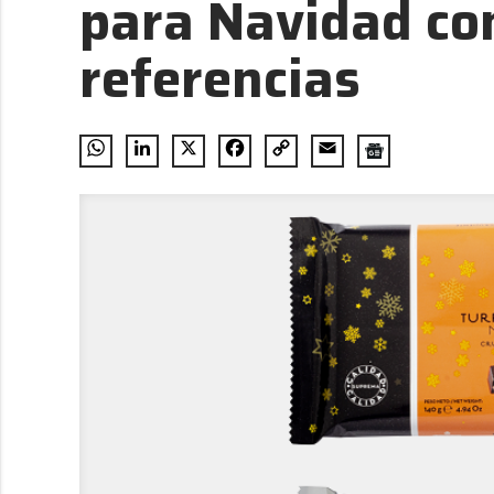
para Navidad co
referencias
WhatsApp
LinkedIn
X
Facebook
Copy
Email
Link