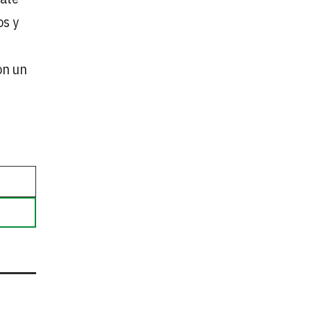
os y
on un