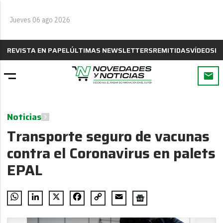
Jueves 06 ago 2026
REVISTA EN PAPEL
ÚLTIMAS NEWSLETTERS
REMITIDAS
VÍDEOS
B
Noticias
Transporte seguro de vacunas
contra el Coronavirus en palets
EPAL
WhatsApp
LinkedIn
X
Facebook
Copy
Email
Link