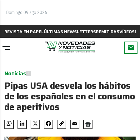
Domingo 09 ago 2026
REVISTA EN PAPEL
ÚLTIMAS NEWSLETTERS
REMITIDAS
VÍDEOS
B
Noticias
Pipas USA desvela los hábitos
de los españoles en el consumo
de aperitivos
WhatsApp
LinkedIn
X
Facebook
Copy
Email
Link