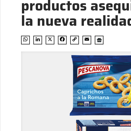
productos asequ
la nueva realid
WhatsApp
LinkedIn
X
Facebook
Copy
Email
Link