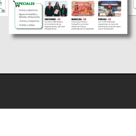
s
Programación editorial
Contacto
Aviso Legal
Térm