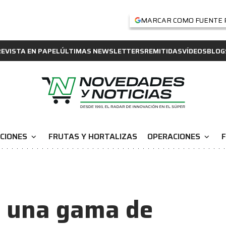
MARCAR COMO FUENTE 
REVISTA EN PAPEL
ÚLTIMAS NEWSLETTERS
REMITIDAS
VÍDEOS
BLOG
CIONES
FRUTAS Y HORTALIZAS
OPERACIONES
F
expand_more
expand_more
a una gama de