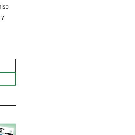
miso
 y