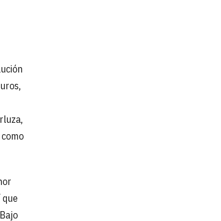
lución
euros,
rluza,
í como
nor
í que
Bajo