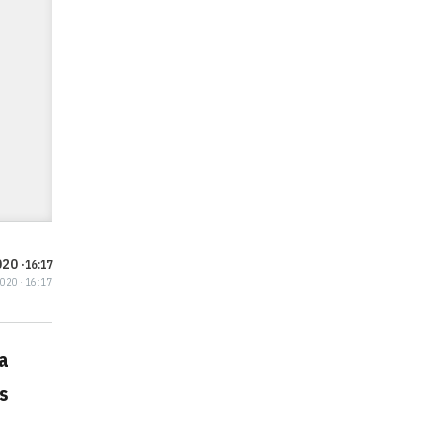
20 ·
16:17
2020 · 16:17
ca
s