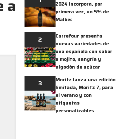
e a
2024 incorpora, por
primera vez, un 5% de
Malbec
Carrefour presenta
2
nuevas variedades de
uva española con sabor
a mojito, sangría y
algodón de azúcar
Moritz lanza una edición
3
limitada, Moritz 7, para
el verano y con
etiquetas
personalizables