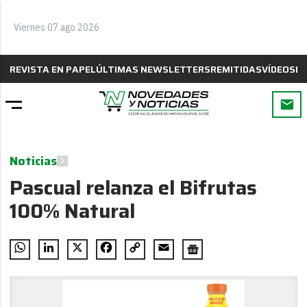
Viernes 07 ago 2026
REVISTA EN PAPEL
ÚLTIMAS NEWSLETTERS
REMITIDAS
VÍDEOS
B
Noticias
Pascual relanza el Bifrutas
100% Natural
WhatsApp
LinkedIn
X
Facebook
Copy
Email
Link