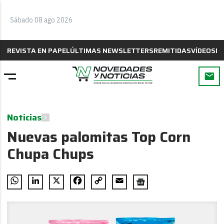
Sábado 08 ago 2026
REVISTA EN PAPEL
ÚLTIMAS NEWSLETTERS
REMITIDAS
VÍDEOS
B
Noticias
Nuevas palomitas Top Corn
Chupa Chups
WhatsApp
LinkedIn
X
Facebook
Copy
Email
Link