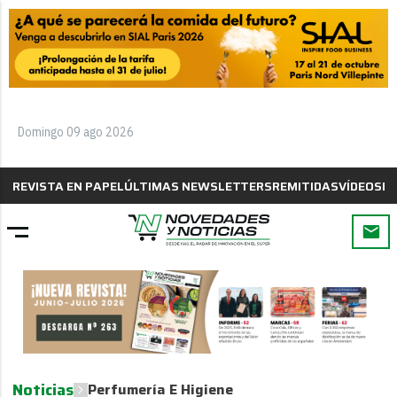
Domingo 09 ago 2026
REVISTA EN PAPEL
ÚLTIMAS NEWSLETTERS
REMITIDAS
VÍDEOS
B
Noticias
Perfumería E Higiene