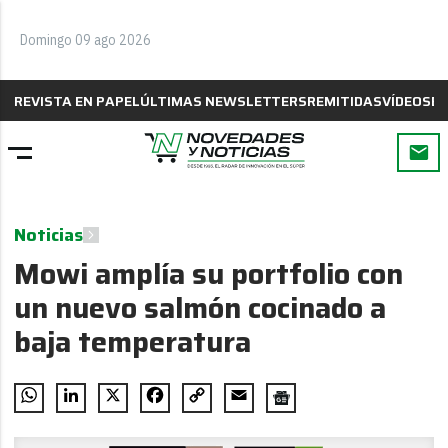
Domingo 09 ago 2026
REVISTA EN PAPEL
ÚLTIMAS NEWSLETTERS
REMITIDAS
VÍDEOS
B
Noticias
Mowi amplía su portfolio con
un nuevo salmón cocinado a
baja temperatura
WhatsApp
LinkedIn
X
Facebook
Copy
Email
Link