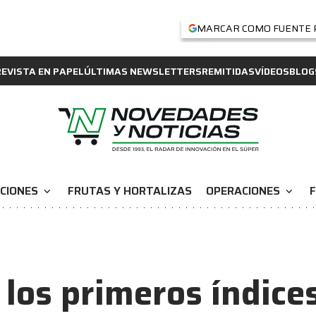
MARCAR COMO FUENTE 
REVISTA EN PAPEL
ÚLTIMAS NEWSLETTERS
REMITIDAS
VÍDEOS
BLOG
CIONES
FRUTAS Y HORTALIZAS
OPERACIONES
F
expand_more
expand_more
los primeros índice