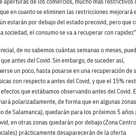
de aperturas de los comercios, mucho más restrictivos 
que en cuanto se eliminen las restricciones mejorará 
aún estarán por debajo del estado precovid, pero que 
 la sociedad, el consumo se va a recuperar con rapidez”
inicial, de no sabemos cuántas semanas o meses, pue
ue antes del Covid. Sin embargo, de suceder así,
erse un poco, hasta posarse en una recuperación de s
icas con respecto a antes del Covid, y que el 15% res
r efectos que estábamos observando antes del Covid. 
 hará polarizadamente, de forma que en algunas zona
rio de Salamanca), quedarán para los próximos 5 años
ovid, en otras zonas quedarán por debajo (Zona Centr
enciales) prácticamente desaparecerán de la oferta