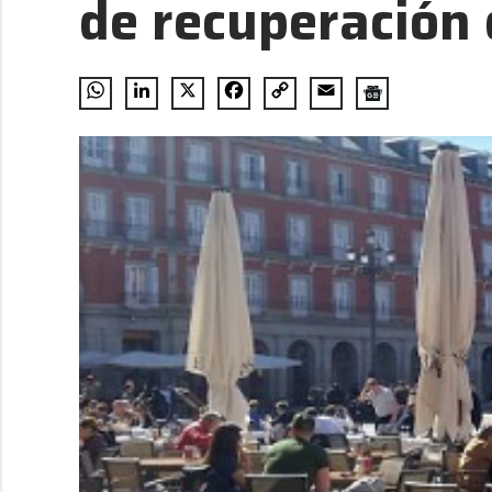
de recuperación
WhatsApp
LinkedIn
X
Facebook
Copy
Email
Link