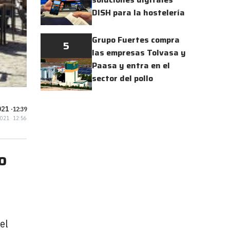
DISH para la hostelería
Grupo Fuertes compra
5
las empresas Tolvasa y
Paasa y entra en el
sector del pollo
21 ·
12:39
2021 · 12:56
o
el