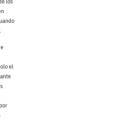
de los
en
cuando
.
de
olo el
tante
Es
s
 por
o