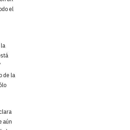
odo el
 la
está
7
 de la
ólo
clara
e aún