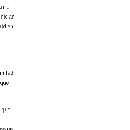
rrio
niciar
rid en
 mitad
 que
a que
con un