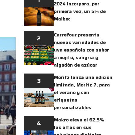
2024 incorpora, por
primera vez, un 5% de
Malbec
Carrefour presenta
2
nuevas variedades de
uva española con sabor
a mojito, sangría y
algodón de azúcar
Moritz lanza una edición
3
limitada, Moritz 7, para
el verano y con
etiquetas
personalizables
Makro eleva el 62,5%
4
las altas en sus
soluciones digitales