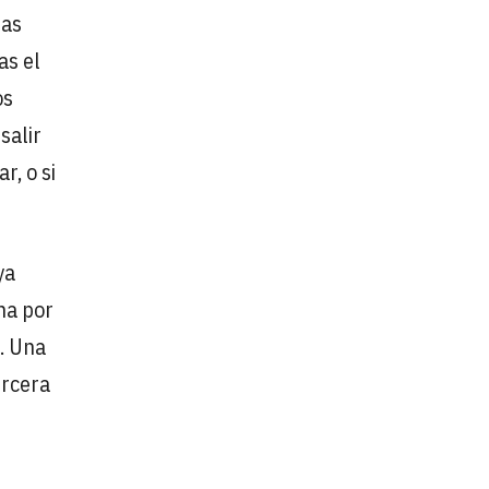
las
as el
os
salir
r, o si
ya
na por
d. Una
ercera