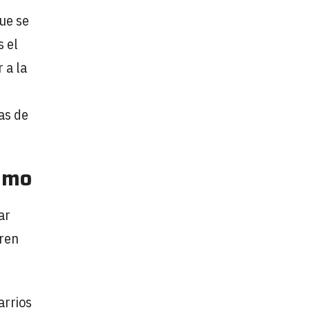
ue se
s el
 a la
as de
sumo
ar
eren
arrios