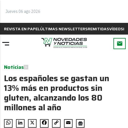
Jueves 06 ago 2026
REVISTA EN PAPEL
ÚLTIMAS NEWSLETTERS
REMITIDAS
VÍDEOS
B
Noticias
Los españoles se gastan un
13% más en productos sin
gluten, alcanzando los 80
millones al año
WhatsApp
LinkedIn
X
Facebook
Copy
Email