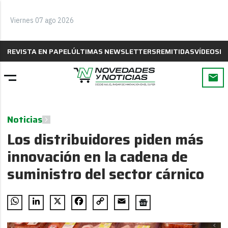
Viernes 07 ago 2026
REVISTA EN PAPEL
ÚLTIMAS NEWSLETTERS
REMITIDAS
VÍDEOS
B
Noticias
Los distribuidores piden más
innovación en la cadena de
suministro del sector cárnico
WhatsApp
LinkedIn
X
Facebook
Copy
Email
Link