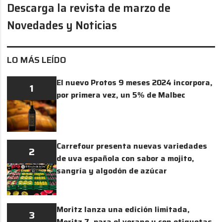
Descarga la revista de marzo de
Novedades y Noticias
LO MÁS LEÍDO
El nuevo Protos 9 meses 2024 incorpora,
1
por primera vez, un 5% de Malbec
Carrefour presenta nuevas variedades
2
de uva española con sabor a mojito,
sangría y algodón de azúcar
Moritz lanza una edición limitada,
3
Moritz 7, para el verano y con etiquetas