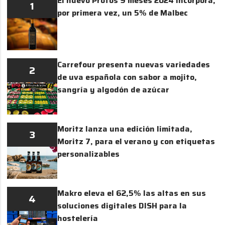
El nuevo Protos 9 meses 2024 incorpora,
1
por primera vez, un 5% de Malbec
Carrefour presenta nuevas variedades
2
de uva española con sabor a mojito,
sangría y algodón de azúcar
Moritz lanza una edición limitada,
3
Moritz 7, para el verano y con etiquetas
personalizables
Makro eleva el 62,5% las altas en sus
4
soluciones digitales DISH para la
hostelería