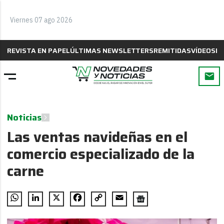
Viernes 07 ago 2026
REVISTA EN PAPEL
ÚLTIMAS NEWSLETTERS
REMITIDAS
VÍDEOS
B
Noticias
Las ventas navideñas en el
comercio especializado de la
carne
WhatsApp
LinkedIn
X
Facebook
Copy
Email
Link