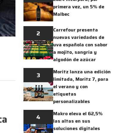
primera vez, un 5% de
Malbec
Carrefour presenta
2
nuevas variedades de
uva española con sabor
a mojito, sangría y
algodón de azúcar
Moritz lanza una edición
3
limitada, Moritz 7, para
el verano y con
etiquetas
personalizables
Makro eleva el 62,5%
ca
4
las altas en sus
soluciones digitales