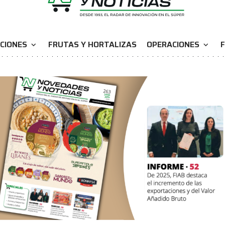
CIONES
FRUTAS Y HORTALIZAS
OPERACIONES
F
expand_more
expand_more