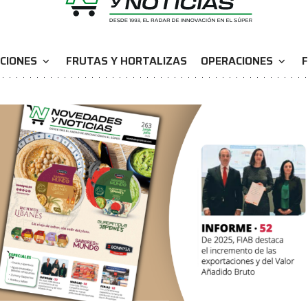
CIONES
FRUTAS Y HORTALIZAS
OPERACIONES
F
expand_more
expand_more