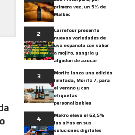
primera vez, un 5% de
Malbec
Carrefour presenta
2
nuevas variedades de
uva española con sabor
a mojito, sangría y
algodón de azúcar
Moritz lanza una edición
3
limitada, Moritz 7, para
el verano y con
etiquetas
personalizables
ida
Makro eleva el 62,5%
do
4
las altas en sus
soluciones digitales