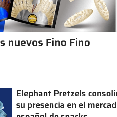
os nuevos Fino Fino
Elephant Pretzels consol
su presencia en el merca
español de snacks