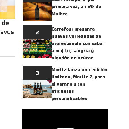
primera vez, un 5% de
Malbec
 de
Carrefour presenta
uevos
2
nuevas variedades de
uva española con sabor
a mojito, sangría y
algodón de azúcar
Moritz lanza una edición
3
limitada, Moritz 7, para
el verano y con
etiquetas
personalizables