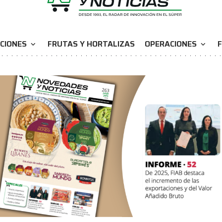
CIONES
FRUTAS Y HORTALIZAS
OPERACIONES
F
expand_more
expand_more