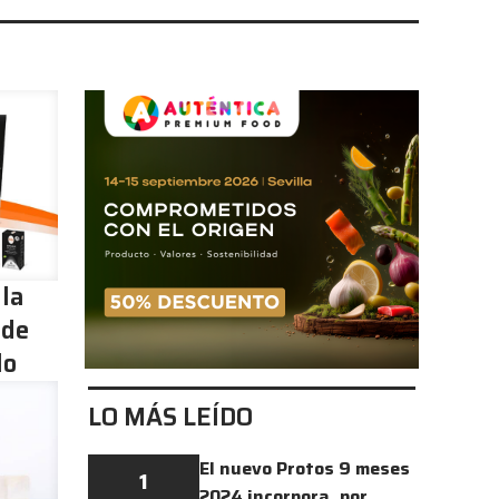
 la
 de
lo
LO MÁS LEÍDO
El nuevo Protos 9 meses
1
2024 incorpora, por