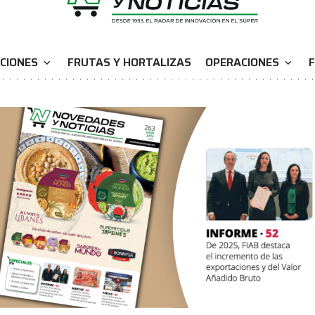
CIONES
FRUTAS Y HORTALIZAS
OPERACIONES
F
expand_more
expand_more