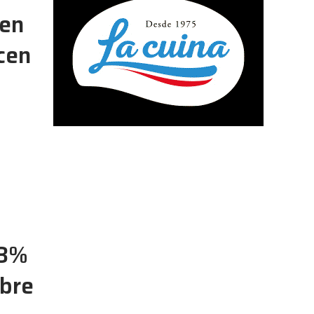
 en
ecen
,8%
bre