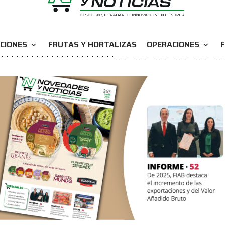
CIONES
FRUTAS Y HORTALIZAS
OPERACIONES
F
expand_more
expand_more