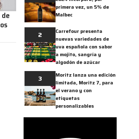
primera vez, un 5% de
 de
Malbec
dos
Carrefour presenta
2
nuevas variedades de
uva española con sabor
a mojito, sangría y
algodón de azúcar
Moritz lanza una edición
3
limitada, Moritz 7, para
el verano y con
etiquetas
personalizables