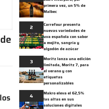
primera vez, un 5% de
Malbec
Carrefour presenta
2
nuevas variedades de
 de
uva española con sabor
a mojito, sangría y
algodón de azúcar
Moritz lanza una edición
3
limitada, Moritz 7, para
el verano y con
etiquetas
personalizables
Makro eleva el 62,5%
los
4
las altas en sus
soluciones digitales