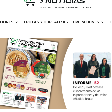
CIONES
FRUTAS Y HORTALIZAS
OPERACIONES
F
expand_more
expand_more