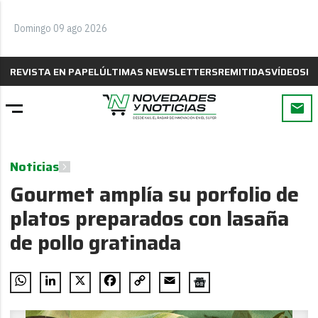
Domingo 09 ago 2026
REVISTA EN PAPEL
ÚLTIMAS NEWSLETTERS
REMITIDAS
VÍDEOS
B
Noticias
Gourmet amplía su porfolio de
platos preparados con lasaña
de pollo gratinada
WhatsApp
LinkedIn
X
Facebook
Copy
Email
Link