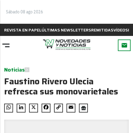
Sábado 08 ago 2026
REVISTA EN PAPEL
ÚLTIMAS NEWSLETTERS
REMITIDAS
VÍDEOS
B
Noticias
Faustino Rivero Ulecia
refresca sus monovarietales
WhatsApp
LinkedIn
X
Facebook
Copy
Email
Link