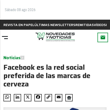
Sábado 08 ago 2026
REVISTA EN PAPEL
ÚLTIMAS NEWSLETTERS
REMITIDAS
VÍDEOS
B
Noticias
Facebook es la red social
preferida de las marcas de
cerveza
WhatsApp
LinkedIn
X
Facebook
Copy
Email
Link