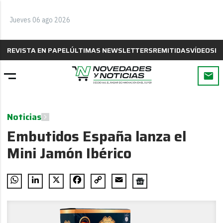
Jueves 06 ago 2026
REVISTA EN PAPEL
ÚLTIMAS NEWSLETTERS
REMITIDAS
VÍDEOS
B
Noticias
Embutidos España lanza el
Mini Jamón Ibérico
WhatsApp
LinkedIn
X
Facebook
Copy
Email
Link