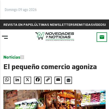
Domingo 09 ago 2026
REVISTA EN PAPEL
ÚLTIMAS NEWSLETTERS
REMITIDAS
VÍDEOS
B
Noticias
El pequeño comercio agoniza
WhatsApp
LinkedIn
X
Facebook
Copy
Email
Link