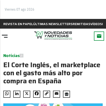
Viernes 07 ago 2026
REVISTA EN PAPEL
ÚLTIMAS NEWSLETTERS
REMITIDAS
VÍDEOS
B
Noticias
El Corte Inglés, el marketplace
con el gasto más alto por
compra en España
WhatsApp
LinkedIn
X
Facebook
Copy
Email
Link