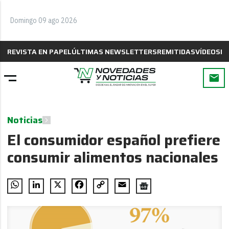
Domingo 09 ago 2026
REVISTA EN PAPEL
ÚLTIMAS NEWSLETTERS
REMITIDAS
VÍDEOS
B
Noticias
El consumidor español prefiere
consumir alimentos nacionales
WhatsApp
LinkedIn
X
Facebook
Copy
Email
Link