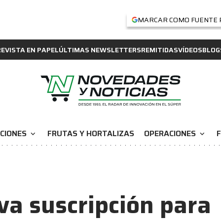
MARCAR COMO FUENTE 
REVISTA EN PAPEL
ÚLTIMAS NEWSLETTERS
REMITIDAS
VÍDEOS
BLOG
CIONES
FRUTAS Y HORTALIZAS
OPERACIONES
F
expand_more
expand_more
eva suscripción para