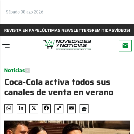
Sábado 08 ago 2026
REVISTA EN PAPEL
ÚLTIMAS NEWSLETTERS
REMITIDAS
VÍDEOS
B
Noticias
Coca-Cola activa todos sus
canales de venta en verano
WhatsApp
LinkedIn
X
Facebook
Copy
Email
Link