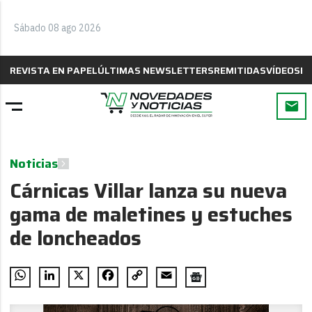
Sábado 08 ago 2026
REVISTA EN PAPEL
ÚLTIMAS NEWSLETTERS
REMITIDAS
VÍDEOS
B
Noticias
Cárnicas Villar lanza su nueva
gama de maletines y estuches
de loncheados
WhatsApp
LinkedIn
X
Facebook
Copy
Email
Link