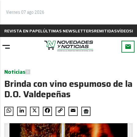
Viernes 07 ago 2026
REVISTA EN PAPEL
ÚLTIMAS NEWSLETTERS
REMITIDAS
VÍDEOS
B
Noticias
Brinda con vino espumoso de la
D.O. Valdepeñas
WhatsApp
LinkedIn
X
Facebook
Copy
Email
Link