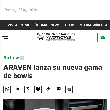
Domingo 09 ago 2026
REVISTA EN PAPEL
ÚLTIMAS NEWSLETTERS
REMITIDAS
VÍDEOS
B
Noticias
ARAVEN lanza su nueva gama
de bowls
WhatsApp
LinkedIn
X
Facebook
Copy
Email
Link