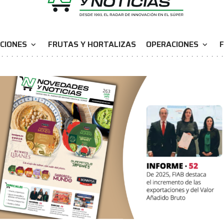
CIONES
FRUTAS Y HORTALIZAS
OPERACIONES
F
expand_more
expand_more