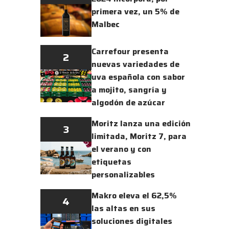
primera vez, un 5% de
Malbec
Carrefour presenta
2
nuevas variedades de
uva española con sabor
a mojito, sangría y
algodón de azúcar
Moritz lanza una edición
3
limitada, Moritz 7, para
el verano y con
etiquetas
personalizables
Makro eleva el 62,5%
4
las altas en sus
soluciones digitales