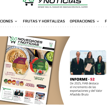
CIONES
FRUTAS Y HORTALIZAS
OPERACIONES
F
expand_more
expand_more