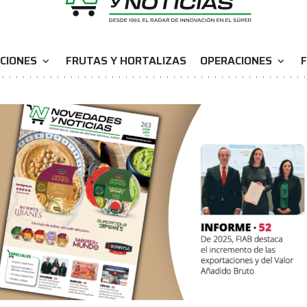
CIONES
FRUTAS Y HORTALIZAS
OPERACIONES
F
expand_more
expand_more