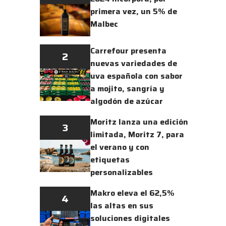
primera vez, un 5% de
Malbec
Carrefour presenta
2
nuevas variedades de
uva española con sabor
a mojito, sangría y
algodón de azúcar
Moritz lanza una edición
3
limitada, Moritz 7, para
el verano y con
etiquetas
personalizables
Makro eleva el 62,5%
4
las altas en sus
soluciones digitales