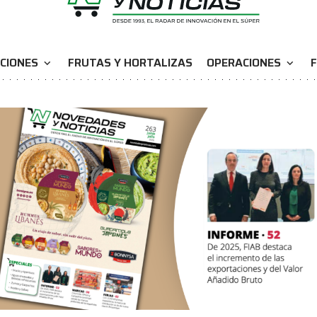
CIONES
FRUTAS Y HORTALIZAS
OPERACIONES
F
expand_more
expand_more