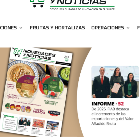
CIONES
FRUTAS Y HORTALIZAS
OPERACIONES
F
expand_more
expand_more