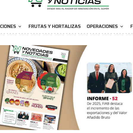
CIONES
FRUTAS Y HORTALIZAS
OPERACIONES
F
expand_more
expand_more