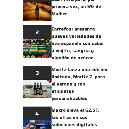
primera vez, un 5% de
Malbec
Carrefour presenta
2
nuevas variedades de
uva española con sabor
a mojito, sangría y
algodón de azúcar
Moritz lanza una edición
3
limitada, Moritz 7, para
el verano y con
etiquetas
personalizables
Makro eleva el 62,5%
4
las altas en sus
soluciones digitales