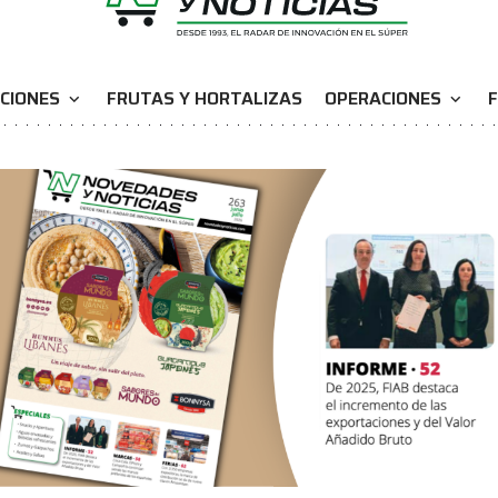
CIONES
FRUTAS Y HORTALIZAS
OPERACIONES
F
expand_more
expand_more