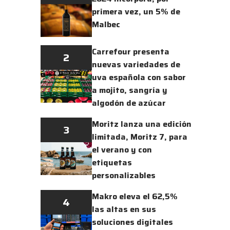
primera vez, un 5% de
Malbec
Carrefour presenta
2
nuevas variedades de
uva española con sabor
a mojito, sangría y
algodón de azúcar
Moritz lanza una edición
3
limitada, Moritz 7, para
el verano y con
etiquetas
personalizables
Makro eleva el 62,5%
4
las altas en sus
soluciones digitales