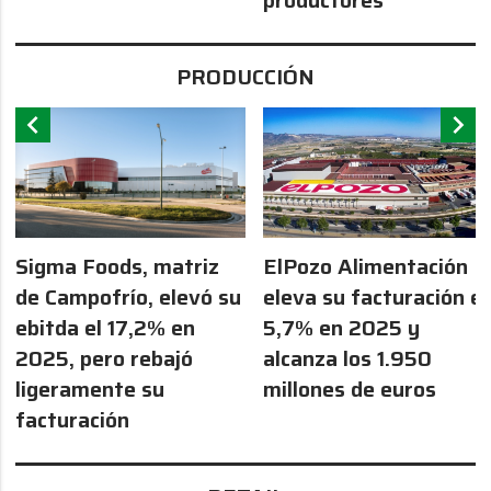
PRODUCCIÓN
chevron_left
chevron_right
Sigma Foods, matriz
ElPozo Alimentación
de Campofrío, elevó su
eleva su facturación el
ebitda el 17,2% en
5,7% en 2025 y
2025, pero rebajó
alcanza los 1.950
ligeramente su
millones de euros
facturación