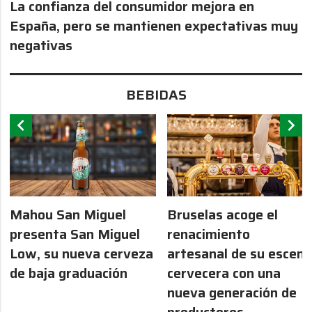
La confianza del consumidor mejora en
España, pero se mantienen expectativas muy
negativas
BEBIDAS
chevron_left
chevron_right
Mahou San Miguel
Bruselas acoge el
presenta San Miguel
renacimiento
Low, su nueva cerveza
artesanal de su escen
de baja graduación
cervecera con una
nueva generación de
productores